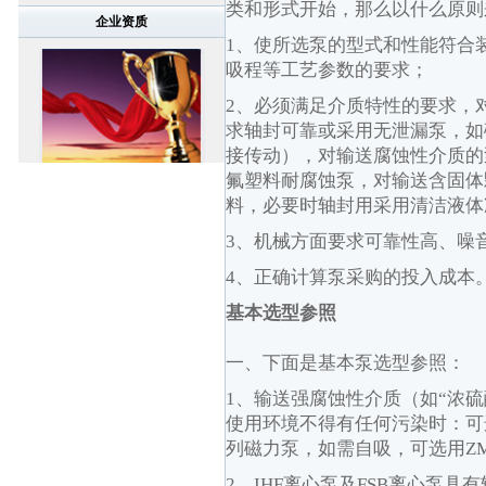
类和形式开始，那么以什么原则
企业资质
1
、使所选泵的型式和性能符合
吸程等工艺参数的要求；
2
、必须满足介质特性的要求，
求轴封可靠或采用无泄漏泵，如
接传动），对输送腐蚀性介质的
氟塑料耐腐蚀泵，对输送含固体
料，必要时轴封用采用清洁液体
3
、机械方面要求可靠性高、噪
4
、正确计算泵采购的投入成本
基本选型参照
一、下面是基本泵选型参照：
1
、输送强腐蚀性介质（如“浓硫
使用环境不得有任何污染时：可
列磁力泵，如需自吸，可选用
Z
2
、
IHF
离心泵及
FSB
离心泵具有